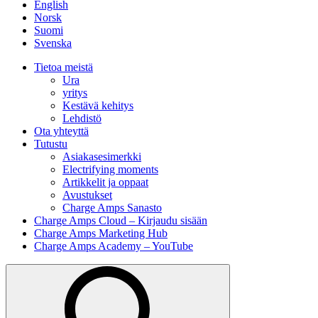
English
Norsk
Suomi
Svenska
Tietoa meistä
Ura
yritys
Kestävä kehitys
Lehdistö
Ota yhteyttä
Tutustu
Asiakasesimerkki
Electrifying moments
Artikkelit ja oppaat
Avustukset
Charge Amps Sanasto
Charge Amps Cloud – Kirjaudu sisään
Charge Amps Marketing Hub
Charge Amps Academy – YouTube