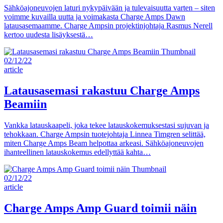
Sähköajoneuvojen laturi nykypäivään ja tulevaisuutta varten – siten
voimme kuvailla uutta ja voimakasta Charge Amps Dawn
latausasemaamme. Charge Ampsin projektinjohtaja Rasmus Nerell
kertoo uudesta lisäyksestä…
02/12/22
article
Latausasemasi rakastuu Charge Amps
Beamiin
Vankka latauskaapeli, joka tekee latauskokemuksestasi sujuvan ja
tehokkaan. Charge Ampsin tuotejohtaja Linnea Timgren selittää,
miten Charge Amps Beam helpottaa arkeasi. Sähköajoneuvojen
ihanteellinen latauskokemus edellyttää kahta…
02/12/22
article
Charge Amps Amp Guard toimii näin