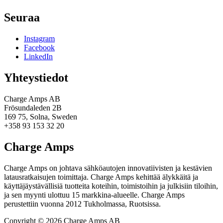
Seuraa
Instagram
Facebook
LinkedIn
Yhteystiedot
Charge Amps AB
Frösundaleden 2B
169 75, Solna, Sweden
+358 93 153 32 20
Charge Amps
Charge Amps on johtava sähköautojen innovatiivisten ja kestävien
latausratkaisujen toimittaja. Charge Amps kehittää älykkäitä ja
käyttäjäystävällisiä tuotteita koteihin, toimistoihin ja julkisiin tiloihin,
ja sen myynti ulottuu 15 markkina-alueelle. Charge Amps
perustettiin vuonna 2012 Tukholmassa, Ruotsissa.
Copyright © 2026 Charge Amps AB