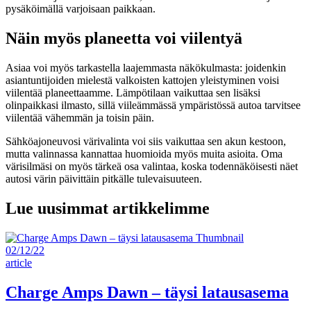
pysäköimällä varjoisaan paikkaan.
Näin myös planeetta voi viilentyä
Asiaa voi myös tarkastella laajemmasta näkökulmasta: joidenkin
asiantuntijoiden mielestä valkoisten kattojen yleistyminen voisi
viilentää planeettaamme. Lämpötilaan vaikuttaa sen lisäksi
olinpaikkasi ilmasto, sillä viileämmässä ympäristössä autoa tarvitsee
viilentää vähemmän ja toisin päin.
Sähköajoneuvosi värivalinta voi siis vaikuttaa sen akun kestoon,
mutta valinnassa kannattaa huomioida myös muita asioita. Oma
värisilmäsi on myös tärkeä osa valintaa, koska todennäköisesti näet
autosi värin päivittäin pitkälle tulevaisuuteen.
Lue uusimmat artikkelimme
02/12/22
article
Charge Amps Dawn – täysi latausasema