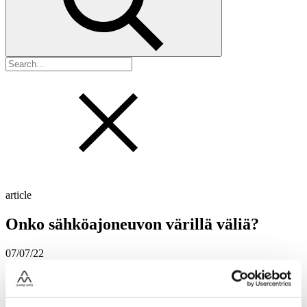
article
Onko sähköajoneuvon värillä väliä?
07/07/22
Useimmat valitsevat sähköautonsa värin omien mieltymystensä
ja värisilmänsä mukaan. Mieltymyksissä on kuitenkin paljon
eroja, ja ihmiset tekevätkin hyvin kirjavia värivalintoja