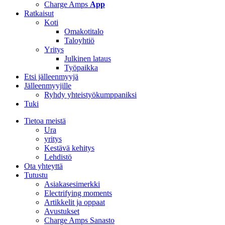
Charge Amps
App
Ratkaisut
Koti
Omakotitalo
Taloyhtiö
Yritys
Julkinen lataus
Työpaikka
Etsi jälleenmyyjä
Jälleenmyyjille
Ryhdy yhteistyökumppaniksi
Tuki
Tietoa meistä
Ura
yritys
Kestävä kehitys
Lehdistö
Ota yhteyttä
Tutustu
Asiakasesimerkki
Electrifying moments
Artikkelit ja oppaat
Avustukset
Charge Amps Sanasto