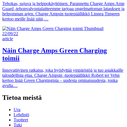
Tehokas, sujuva ja helppokäyttöinen. Parannettu Charge Amps Amp
Guard -tehonvalvontalaitteemme tarjoaa ongelmattoman latauksen ja
helpomman arjen. Charge Ampsin tuotepäällikkö Linnea Timgren
kertoo meille lisää siitä,…
22/09/22
article
Näin Charge Amps Green Charging
toimii
Innovatiivinen ratkaisu, joka hyödyttää ympäristöä ja tuo asiakkaille
taloudellista etua. Charge Ampsin -tuotepäällikkö Robert ter Vehn
kertoo lisää Green Chargingista – uudesta ominaisuudesta, jonka
avulla…
Tietoa meistä
Ura
Lehdistö
Tuotteet
Tuki